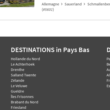
Allemagne
Sauerland
Schmallenber
(
#5601
)
DESTINATIONS
in Pays Bas
Hollande du Nord
P
Le Achterhoek
B
Drenthe
A
Salland Twente
A
Zélande
F
Le Veluwe
E
Gueldre
Îles Frisonnes
Brabant du Nord
Friesland