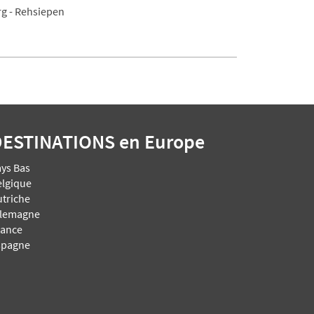
g - Rehsiepen
DESTINATIONS
en Europe
ays Bas
elgique
utriche
llemagne
rance
spagne