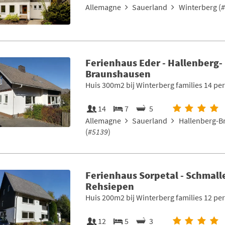
Allemagne
Sauerland
Winterberg (
#
Ferienhaus Eder - Hallenberg-
Braunshausen
Huis 300m2 bij Winterberg families 14 pe
14
7
5
Allemagne
Sauerland
Hallenberg-B
(
#5139
)
Ferienhaus Sorpetal - Schmall
Rehsiepen
Huis 200m2 bij Winterberg families 12 pe
12
5
3