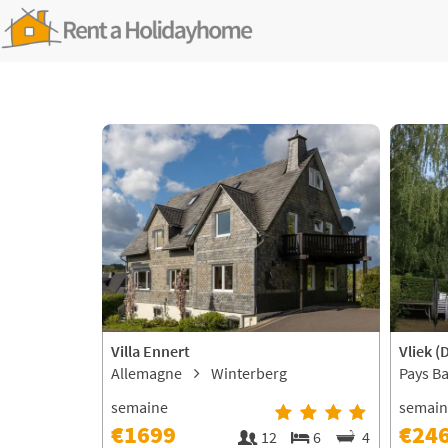
Villa Ennert
Vliek (
Allemagne
Winterberg
Pays B
semaine
semai
€1699
€24
12
6
4