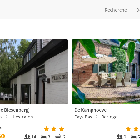
Recherche
D
De Biesenberg)
De Kamphoeve
as
Ulestraten
Pays Bas
Beringe
ne
60
14
3
2
9