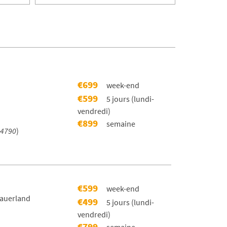
€699
week-end
€599
5 jours (lundi-
vendredi)
€899
semaine
4790
)
€599
week-end
Sauerland
€499
5 jours (lundi-
vendredi)
€799
semaine