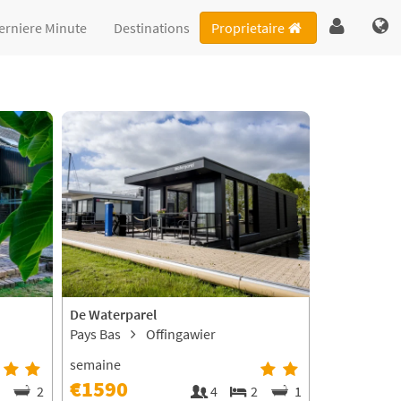
erniere Minute
Destinations
Proprietaire
De Waterparel
Pays Bas
Offingawier
semaine
€1590
5
2
4
2
1