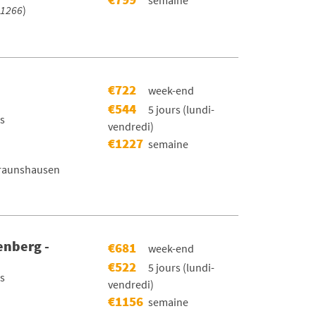
1266
)
€722
week-end
€544
5 jours (lundi-
rs
vendredi)
€1227
semaine
raunshausen
enberg -
€681
week-end
€522
5 jours (lundi-
rs
vendredi)
€1156
semaine