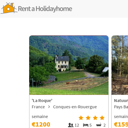
'La Roque'
Natuu
France
Conques-en-Rouergue
Pays B
semaine
semai
€1200
€15
12
5
2