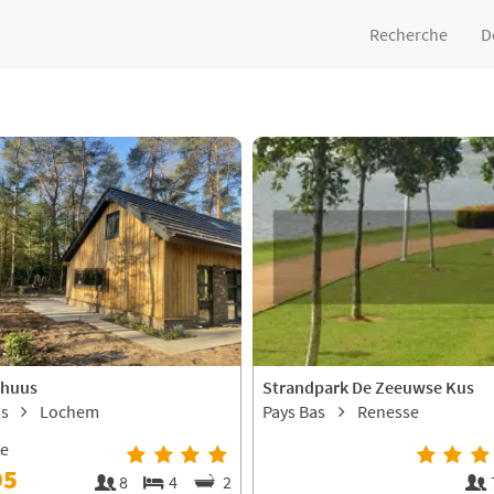
Recherche
D
rhuus
Strandpark De Zeeuwse Kus
as
Lochem
Pays Bas
Renesse
ne
95
8
4
2