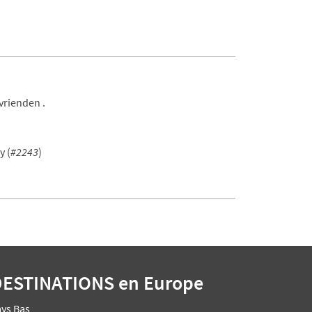
vrienden .
y (
#2243
)
DESTINATIONS
en Europe
ays Bas