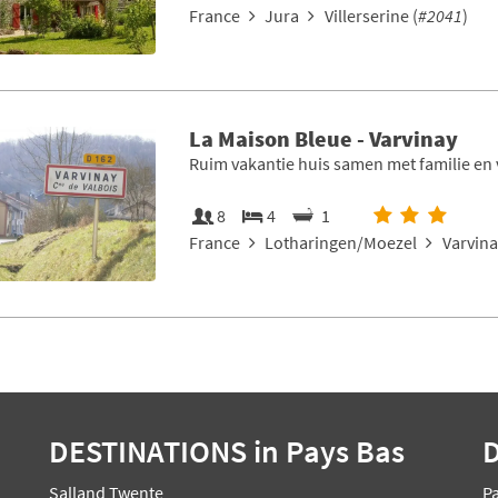
France
Jura
Villerserine (
#2041
)
La Maison Bleue - Varvinay
Ruim vakantie huis samen met familie en 
8
4
1
France
Lotharingen/Moezel
Varvina
DESTINATIONS
in Pays Bas
Salland Twente
P