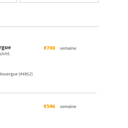
rgue
€700
semaine
zicht.
Rouergue (
#4852
)
€546
semaine