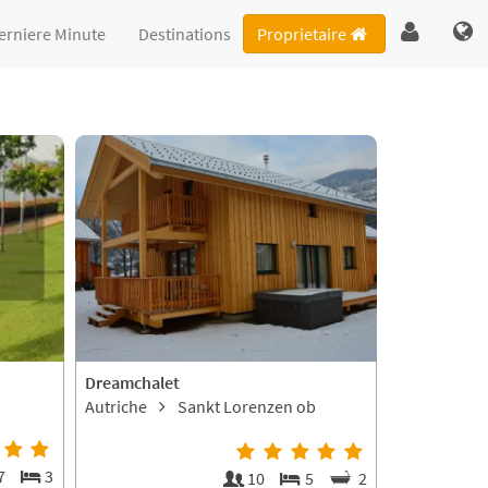
erniere Minute
Destinations
Proprietaire
Dreamchalet
Autriche
Sankt Lorenzen ob
Murau
7
3
10
5
2