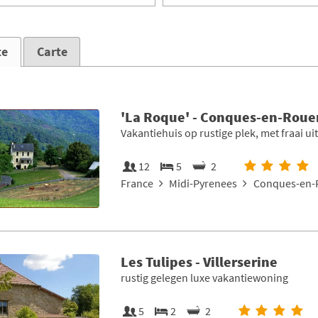
te
Carte
'La Roque' - Conques-en-Roue
Vakantiehuis op rustige plek, met fraai uit
12
5
2
France
Midi-Pyrenees
Conques-en-
Les Tulipes - Villerserine
rustig gelegen luxe vakantiewoning
5
2
2