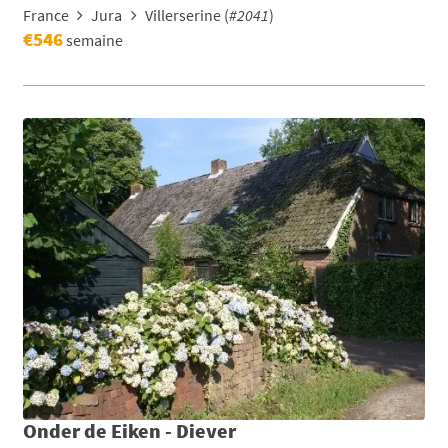
France
Jura
Villerserine (
#2041
)
€546
semaine
Onder de Eiken - Diever