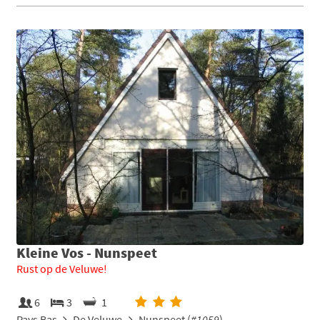
Kleine Vos - Nunspeet
Rust op de Veluwe!
6
3
1
Pays Bas
De Veluwe
Nunspeet (
#1059
)