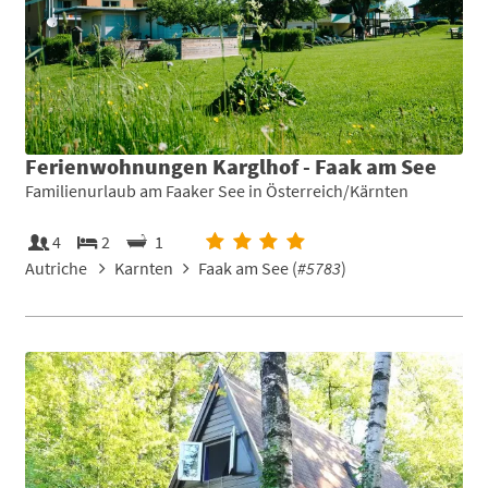
Ferienwohnungen Karglhof - Faak am See
Familienurlaub am Faaker See in Österreich/Kärnten
4
2
1
Autriche
Karnten
Faak am See (
#5783
)