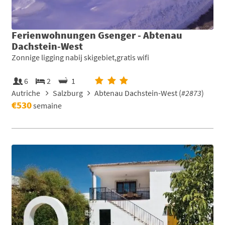
Ferienwohnungen Gsenger - Abtenau
Dachstein-West
Zonnige ligging nabij skigebiet,gratis wifi
6
2
1
Autriche
Salzburg
Abtenau Dachstein-West (
#2873
)
€530
semaine