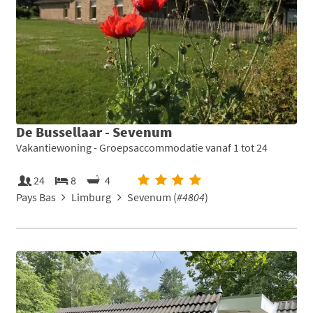
De Bussellaar - Sevenum
Vakantiewoning - Groepsaccommodatie vanaf 1 tot 24
24
8
4
Pays Bas
Limburg
Sevenum (
#4804
)