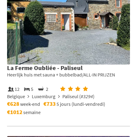
La Ferme Oubliée - Paliseul
Heerlijk huis met sauna + bubbelbad/ALL-IN PRIJZEN
12
5
2
Belgique
Luxemburg
Paliseul (
#3294
)
€628
€733
week-end
5 jours (lundi-vendredi)
€1012
semaine