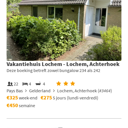
Vakantiehuis Lochem - Lochem, Achterhoek
Deze boeking betreft zowel bungalow 234 als 242
22
4
4
Pays Bas
Gelderland
Lochem, Achterhoek (
#3464
)
€325
€275
week-end
5 jours (lundi-vendredi)
€450
semaine