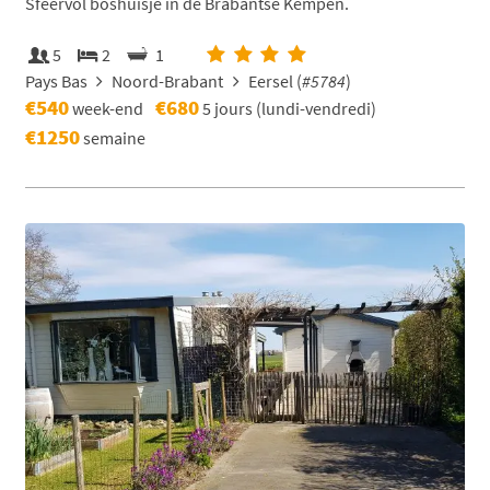
Sfeervol boshuisje in de Brabantse Kempen.
5
2
1
Pays Bas
Noord-Brabant
Eersel (
#5784
)
€540
€680
week-end
5 jours (lundi-vendredi)
€1250
semaine