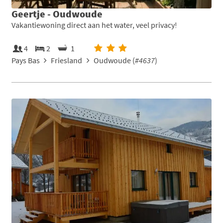
Geertje - Oudwoude
Vakantiewoning direct aan het water, veel privacy!
4
2
1
Pays Bas
Friesland
Oudwoude (
#4637
)