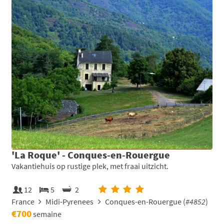
'La Roque' - Conques-en-Rouergue
Vakantiehuis op rustige plek, met fraai uitzicht.
12
5
2
France
Midi-Pyrenees
Conques-en-Rouergue (
#4852
)
€700
semaine