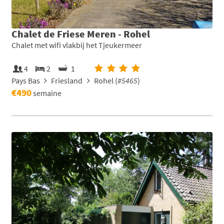
Chalet de Friese Meren - Rohel
Chalet met wifi vlakbij het Tjeukermeer
4
2
1
Pays Bas
Friesland
Rohel (
#5465
)
€490
semaine