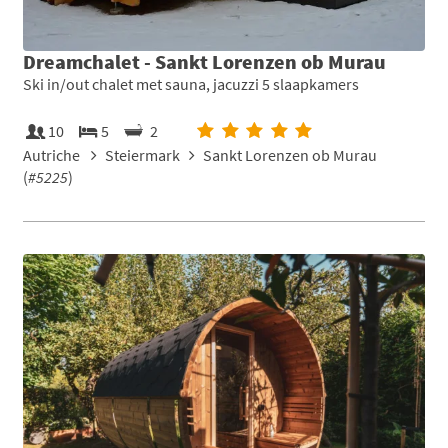
Dreamchalet - Sankt Lorenzen ob Murau
Ski in/out chalet met sauna, jacuzzi 5 slaapkamers
10
5
2
Autriche
Steiermark
Sankt Lorenzen ob Murau
(
#5225
)