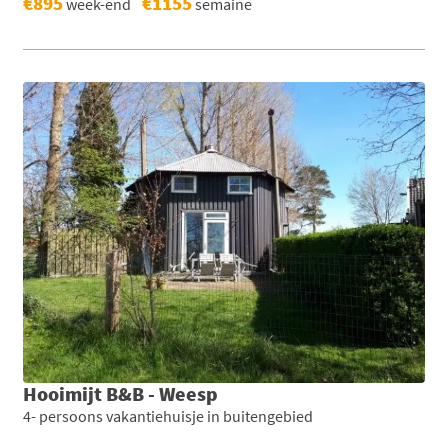
€895
€1155
week-end
semaine
Hooimijt B&B - Weesp
4- persoons vakantiehuisje in buitengebied