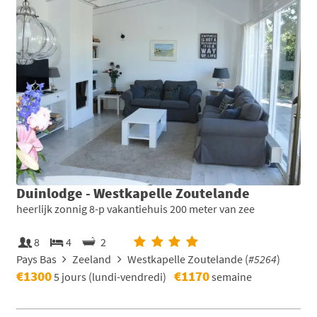
Duinlodge - Westkapelle Zoutelande
heerlijk zonnig 8-p vakantiehuis 200 meter van zee
8
4
2
Pays Bas
Zeeland
Westkapelle Zoutelande (
#5264
)
€1300
€1170
5 jours (lundi-vendredi)
semaine