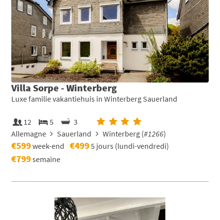
Villa Sorpe - Winterberg
Luxe familie vakantiehuis in Winterberg Sauerland
12
5
3
Allemagne
Sauerland
Winterberg (
#1266
)
€599
€499
week-end
5 jours (lundi-vendredi)
€799
semaine