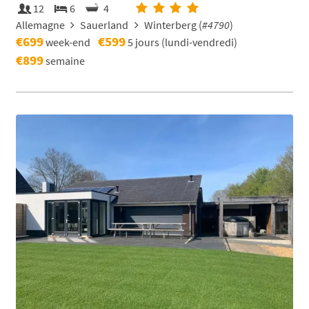
12
6
4
Allemagne
Sauerland
Winterberg (
#4790
)
€699
€599
week-end
5 jours (lundi-vendredi)
€899
semaine