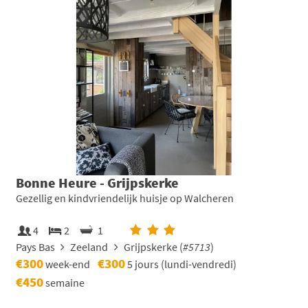
Bonne Heure - Grijpskerke
Gezellig en kindvriendelijk huisje op Walcheren
4
2
1
Pays Bas
Zeeland
Grijpskerke (
#5713
)
€300
€300
week-end
5 jours (lundi-vendredi)
€450
semaine