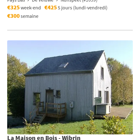
€325
€425
week-end
5 jours (lundi-vendredi)
€300
semaine
La Maison en Bois - Wibrin