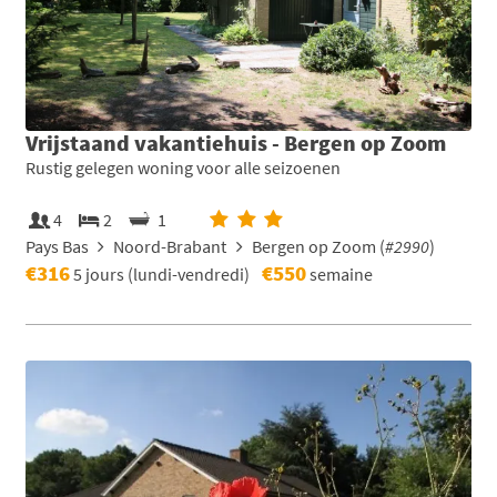
Vrijstaand vakantiehuis - Bergen op Zoom
Rustig gelegen woning voor alle seizoenen
4
2
1
Pays Bas
Noord-Brabant
Bergen op Zoom (
#2990
)
€316
€550
5 jours (lundi-vendredi)
semaine