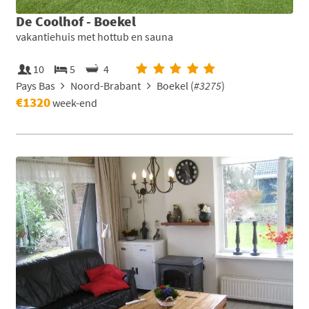
De Coolhof - Boekel
vakantiehuis met hottub en sauna
10
5
4
Pays Bas
Noord-Brabant
Boekel (
#3275
)
€1320
week-end