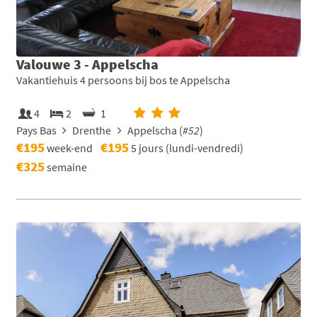
Valouwe 3 - Appelscha
Vakantiehuis 4 persoons bij bos te Appelscha
4
2
1
Pays Bas
Drenthe
Appelscha (
#52
)
€195
€195
week-end
5 jours (lundi-vendredi)
€325
semaine