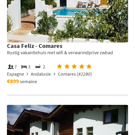
Casa Feliz - Comares
Rustig vakantiehuis met wifi & verwarmdprive zwbad
7
3
2
Espagne
Andalusie
Comares (
#2280
)
€899
semaine