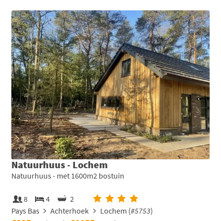
Natuurhuus - Lochem
Natuurhuus - met 1600m2 bostuin
8
4
2
Pays Bas
Achterhoek
Lochem (
#5753
)