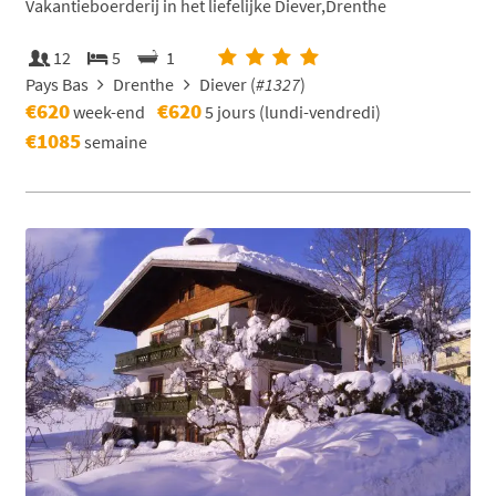
Vakantieboerderij in het liefelijke Diever,Drenthe
12
5
1
Pays Bas
Drenthe
Diever (
#1327
)
€620
€620
week-end
5 jours (lundi-vendredi)
€1085
semaine