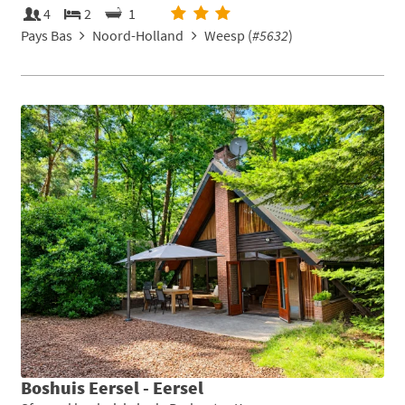
4
2
1
Pays Bas
Noord-Holland
Weesp (
#5632
)
Boshuis Eersel - Eersel