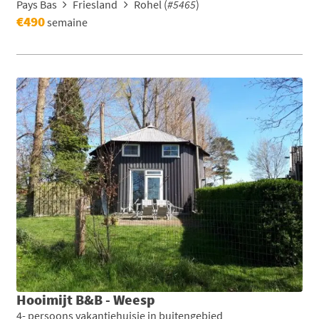
Pays Bas
Friesland
Rohel (
#5465
)
€490
semaine
Hooimijt B&B - Weesp
4- persoons vakantiehuisje in buitengebied