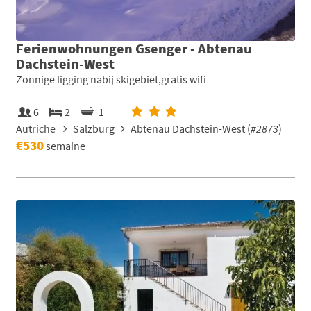
Ferienwohnungen Gsenger - Abtenau
Dachstein-West
Zonnige ligging nabij skigebiet,gratis wifi
6
2
1
Autriche
Salzburg
Abtenau Dachstein-West (
#2873
)
€530
semaine