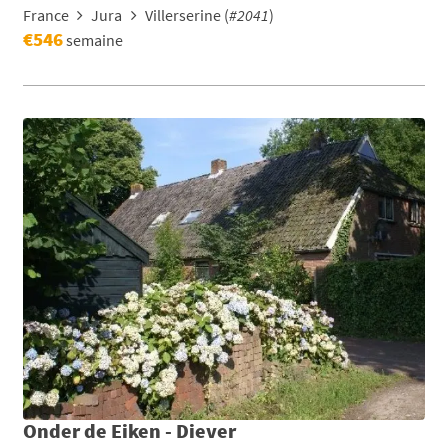
France
Jura
Villerserine (
#2041
)
€546
semaine
Onder de Eiken - Diever