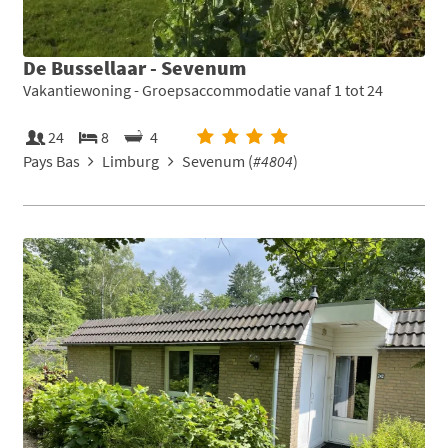
De Bussellaar - Sevenum
Vakantiewoning - Groepsaccommodatie vanaf 1 tot 24
24
8
4
Pays Bas
Limburg
Sevenum (
#4804
)