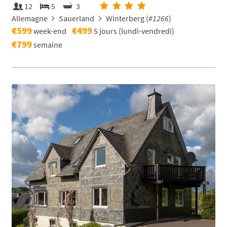
12
5
3
Allemagne
Sauerland
Winterberg (
#1266
)
€599
€499
week-end
5 jours (lundi-vendredi)
€799
semaine