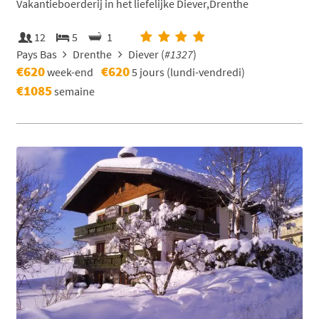
Vakantieboerderij in het liefelijke Diever,Drenthe
12
5
1
Pays Bas
Drenthe
Diever (
#1327
)
€620
€620
week-end
5 jours (lundi-vendredi)
€1085
semaine