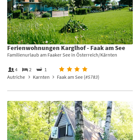
Ferienwohnungen Karglhof - Faak am See
Familienurlaub am Faaker See in Österreich/Kärnten
4
2
1
Autriche
Karnten
Faak am See (
#5783
)