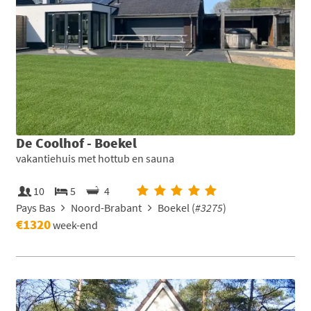
De Coolhof - Boekel
vakantiehuis met hottub en sauna
10
5
4
Pays Bas
Noord-Brabant
Boekel (
#3275
)
€1320
week-end