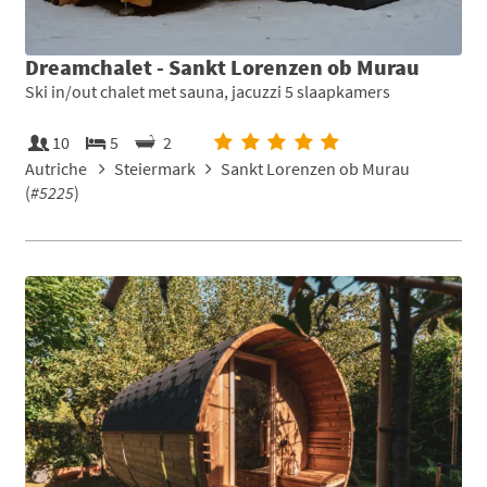
Dreamchalet - Sankt Lorenzen ob Murau
Ski in/out chalet met sauna, jacuzzi 5 slaapkamers
10
5
2
Autriche
Steiermark
Sankt Lorenzen ob Murau
(
#5225
)