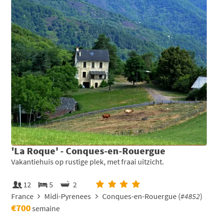
'La Roque' - Conques-en-Rouergue
Vakantiehuis op rustige plek, met fraai uitzicht.
12
5
2
France
Midi-Pyrenees
Conques-en-Rouergue (
#4852
)
€700
semaine