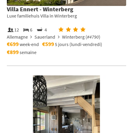
Villa Ennert - Winterberg
Luxe familiehuis Villa in Winterberg
12
6
4
Allemagne
Sauerland
Winterberg (
#4790
)
€699
€599
week-end
5 jours (lundi-vendredi)
€899
semaine