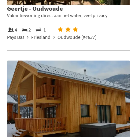
Geertje - Oudwoude
Vakantiewoning direct aan het water, veel privacy!
4
2
1
Pays Bas
Friesland
Oudwoude (
#4637
)