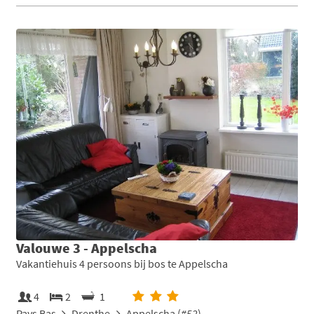
Valouwe 3 - Appelscha
Vakantiehuis 4 persoons bij bos te Appelscha
4
2
1
Pays Bas
Drenthe
Appelscha (
#52
)