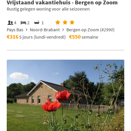
Vrijstaand vakantiehuis - Bergen op Zoom
Rustig gelegen woning voor alle seizoenen
4
2
1
Pays Bas
Noord-Brabant
Bergen op Zoom (
#2990
)
€316
€550
5 jours (lundi-vendredi)
semaine