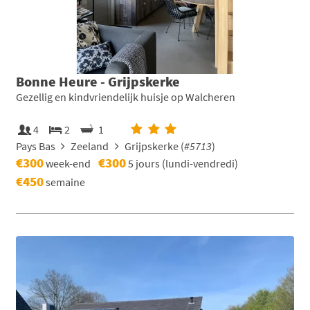
Bonne Heure - Grijpskerke
Gezellig en kindvriendelijk huisje op Walcheren
4
2
1
Pays Bas
Zeeland
Grijpskerke (
#5713
)
€300
€300
week-end
5 jours (lundi-vendredi)
€450
semaine