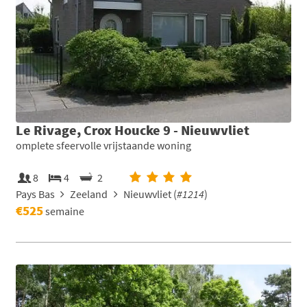
Le Rivage, Crox Houcke 9 - Nieuwvliet
omplete sfeervolle vrijstaande woning
8
4
2
Pays Bas
Zeeland
Nieuwvliet (
#1214
)
€525
semaine