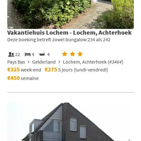
Vakantiehuis Lochem - Lochem, Achterhoek
Deze boeking betreft zowel bungalow 234 als 242
22
4
4
Pays Bas
Gelderland
Lochem, Achterhoek (
#3464
)
€325
€275
week-end
5 jours (lundi-vendredi)
€450
semaine