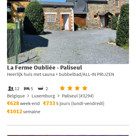
La Ferme Oubliée - Paliseul
Heerlijk huis met sauna + bubbelbad/ALL-IN PRIJZEN
12
5
2
Belgique
Luxemburg
Paliseul (
#3294
)
€628
€733
week-end
5 jours (lundi-vendredi)
€1012
semaine