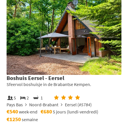
Boshuis Eersel - Eersel
Sfeervol boshuisje in de Brabantse Kempen.
5
2
1
Pays Bas
Noord-Brabant
Eersel (
#5784
)
€540
€680
week-end
5 jours (lundi-vendredi)
€1250
semaine