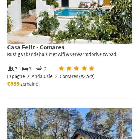
Casa Feliz - Comares
Rustig vakantiehuis met wifi & verwarmdprive zwbad
7
3
2
Espagne
Andalusie
Comares (
#2280
)
€899
semaine