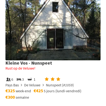
Kleine Vos - Nunspeet
Rust op de Veluwe!
6
3
1
Pays Bas
De Veluwe
Nunspeet (
#1059
)
€325
€425
week-end
5 jours (lundi-vendredi)
€300
semaine