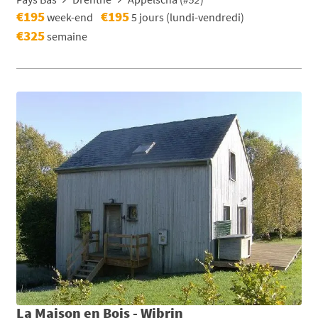
€195
€195
week-end
5 jours (lundi-vendredi)
€325
semaine
La Maison en Bois - Wibrin