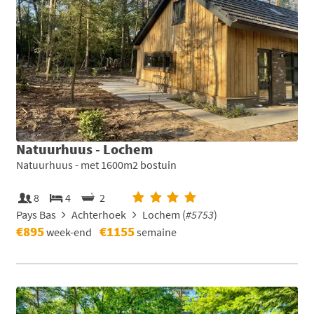
Natuurhuus - Lochem
Natuurhuus - met 1600m2 bostuin
8
4
2
Pays Bas
Achterhoek
Lochem (
#5753
)
€895
€1155
week-end
semaine