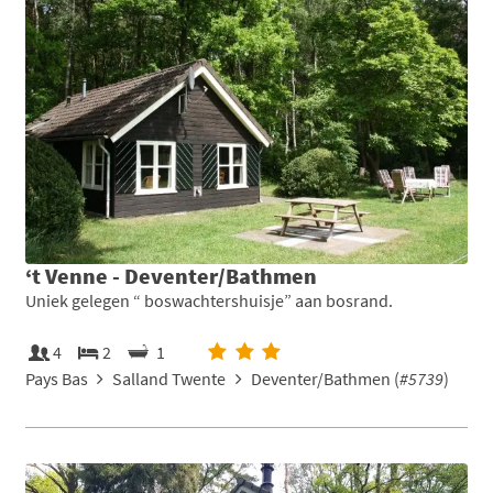
‘t Venne - Deventer/Bathmen
Uniek gelegen “ boswachtershuisje” aan bosrand.
4
2
1
Pays Bas
Salland Twente
Deventer/Bathmen (
#5739
)