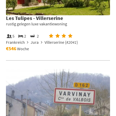
Les Tulipes - Villerserine
rustig gelegen luxe vakantiewoning
5
2
2
Frankreich
Jura
Villerserine (
#2041
)
€546
Woche