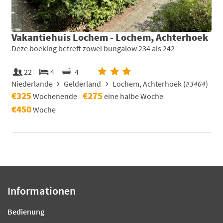
Vakantiehuis Lochem - Lochem, Achterhoek
Deze boeking betreft zowel bungalow 234 als 242
22
4
4
Niederlande
Gelderland
Lochem, Achterhoek (
#3464
)
€325
€275
Wochenende
eine halbe Woche
€450
Woche
Informationen
Bedienung