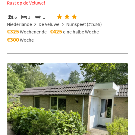
Rust op de Veluwe!
6
3
1
Niederlande
De Veluwe
Nunspeet (
#1059
)
€325
€425
Wochenende
eine halbe Woche
€300
Woche