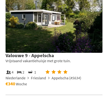
Valouwe 9 - Appelscha
Vrijstaand vakantiehuisje met grote tuin.
4
2
1
Niederlande
Friesland
Appelscha (
#5634
)
€340
Woche