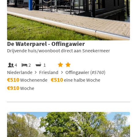
De Waterparel - Offingawier
Drijvende huis/woonboot direct aan Sneekermeer
4
2
1
Niederlande
Friesland
Offingawier (
#5760
)
€510
€510
Wochenende
eine halbe Woche
€910
Woche