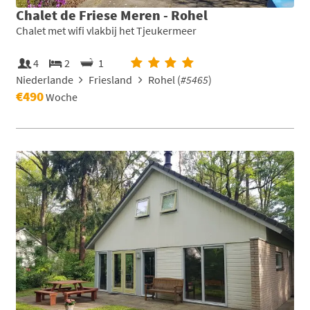
Chalet de Friese Meren - Rohel
Chalet met wifi vlakbij het Tjeukermeer
4
2
1
Niederlande
Friesland
Rohel (
#5465
)
€490
Woche