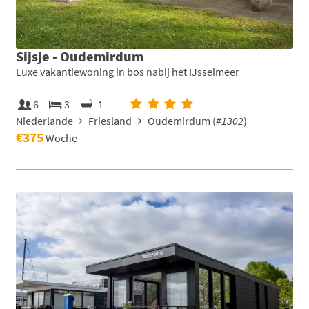
Sijsje - Oudemirdum
Luxe vakantiewoning in bos nabij het IJsselmeer
6
3
1
Niederlande
Friesland
Oudemirdum (
#1302
)
€375
Woche