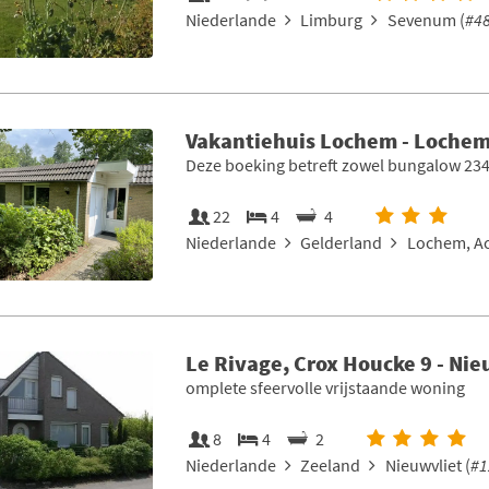
Niederlande
Limburg
Sevenum (
#4
Vakantiehuis Lochem - Lochem
Deze boeking betreft zowel bungalow 234
22
4
4
Niederlande
Gelderland
Lochem, Ac
Le Rivage, Crox Houcke 9 - Nie
omplete sfeervolle vrijstaande woning
8
4
2
Niederlande
Zeeland
Nieuwvliet (
#1