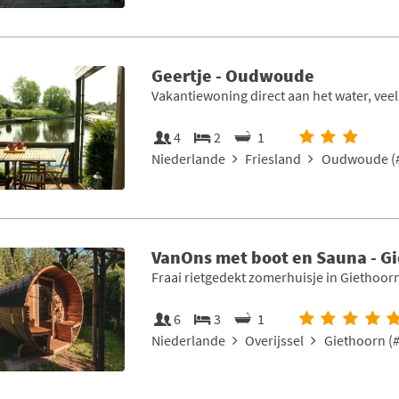
Geertje - Oudwoude
Vakantiewoning direct aan het water, veel
4
2
1
Niederlande
Friesland
Oudwoude (
VanOns met boot en Sauna - G
Fraai rietgedekt zomerhuisje in Giethoor
6
3
1
Niederlande
Overijssel
Giethoorn (