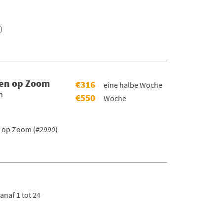
)
gen op Zoom
€316
eine halbe Woche
n
€550
Woche
 op Zoom (
#2990
)
naf 1 tot 24