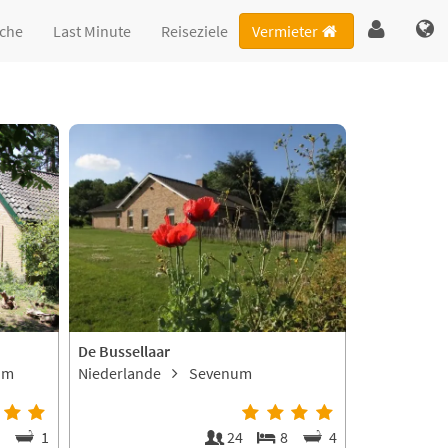
che
Last Minute
Reiseziele
Vermieter
De Bussellaar
om
Niederlande
Sevenum
2
1
24
8
4