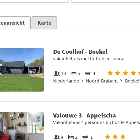
tenansicht
Karte
De Coolhof - Boekel
vakantiehuis met hottub en sauna
10
5
4
Niederlande
Noord-Brabant
Boekel 
Valouwe 3 - Appelscha
Vakantiehuis 4 persoons bij bos te Appel
4
2
1