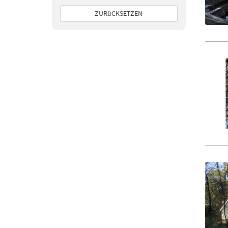
ZURüCKSETZEN