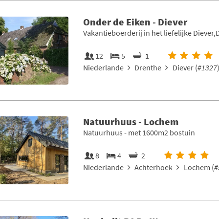
Onder de Eiken - Diever
Vakantieboerderij in het liefelijke Diever
12
5
1
Niederlande
Drenthe
Diever (
#1327
Natuurhuus - Lochem
Natuurhuus - met 1600m2 bostuin
8
4
2
Niederlande
Achterhoek
Lochem (
#