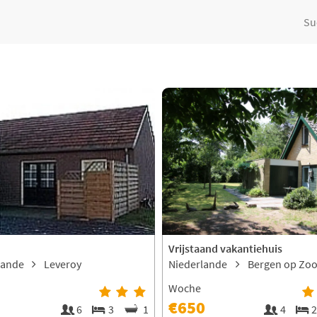
Su
Vrijstaand vakantiehuis
lande
Leveroy
Niederlande
Bergen op Zo
Woche
€650
6
3
1
4