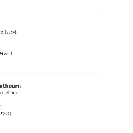
 privacy!
#4637
)
iethoorn
n met boot
#5242
)