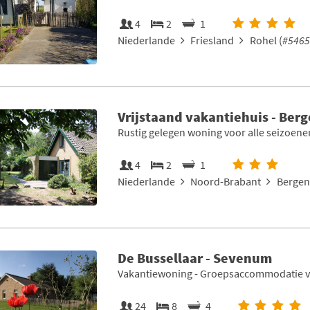
4
2
1
Niederlande
Friesland
Rohel (
#5465
Vrijstaand vakantiehuis - Ber
Rustig gelegen woning voor alle seizoene
4
2
1
Niederlande
Noord-Brabant
Bergen
De Bussellaar - Sevenum
Vakantiewoning - Groepsaccommodatie va
24
8
4