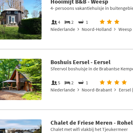
Hooimijt B&B - Weesp
4- persoons vakantiehuisje in buitengebi
4
2
1
Niederlande
Noord-Holland
Weesp 
Boshuis Eersel - Eersel
Sfeervol boshuisje in de Brabantse Kemp
5
2
1
Niederlande
Noord-Brabant
Eersel 
Chalet de Friese Meren - Rohel
Chalet met wifi vlakbij het Tjeukermeer