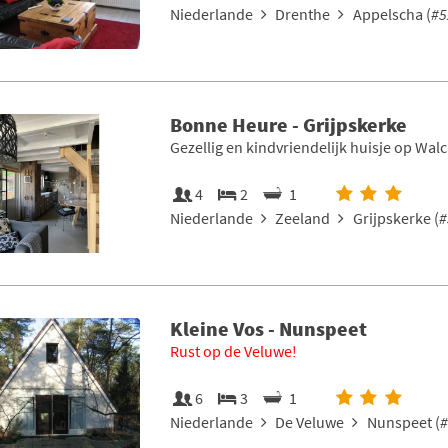
Niederlande
Drenthe
Appelscha (
#5
Bonne Heure - Grijpskerke
Gezellig en kindvriendelijk huisje op Wal
4
2
1
Niederlande
Zeeland
Grijpskerke (
#
Kleine Vos - Nunspeet
Rust op de Veluwe!
6
3
1
Niederlande
De Veluwe
Nunspeet (
#