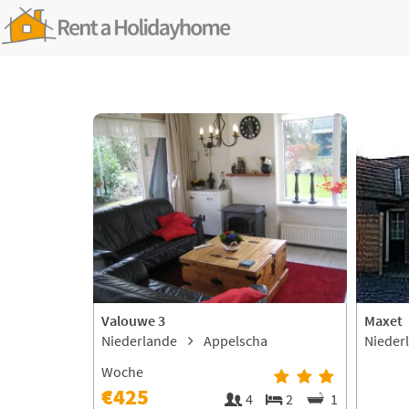
Valouwe 3
Maxet
Niederlande
Appelscha
Nieder
Woche
€425
4
2
1