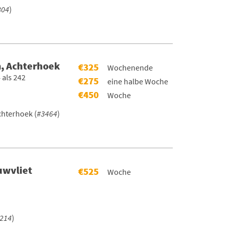
804
)
, Achterhoek
€325
Wochenende
 als 242
€275
eine halbe Woche
€450
Woche
hterhoek (
#3464
)
uwvliet
€525
Woche
214
)