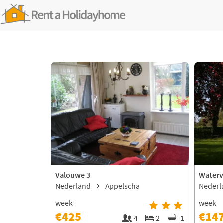
Valouwe 3
Waterv
Nederland
Appelscha
Neder
week
week
€425
€14
4
2
1