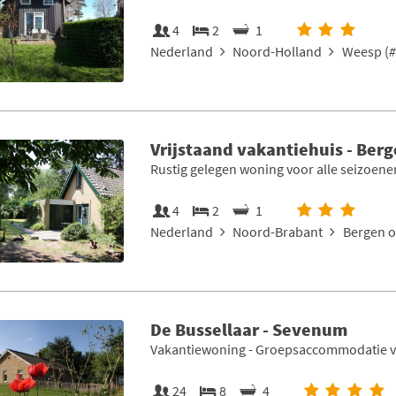
4
2
1
Nederland
Noord-Holland
Weesp (
#
Vrijstaand vakantiehuis - Ber
Rustig gelegen woning voor alle seizoene
4
2
1
Nederland
Noord-Brabant
Bergen o
De Bussellaar - Sevenum
Vakantiewoning - Groepsaccommodatie va
24
8
4