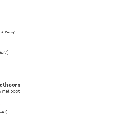
 privacy!
637
)
iethoorn
n met boot
242
)