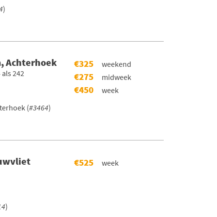
4
)
, Achterhoek
€325
weekend
 als 242
€275
midweek
€450
week
terhoek (
#3464
)
uwvliet
€525
week
14
)