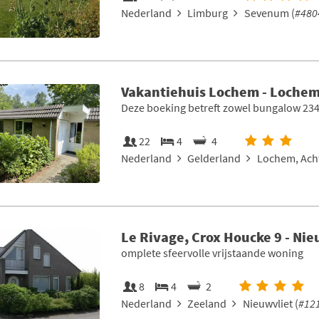
Nederland
Limburg
Sevenum (
#480
Vakantiehuis Lochem - Lochem
Deze boeking betreft zowel bungalow 234
22
4
4
Nederland
Gelderland
Lochem, Ach
Le Rivage, Crox Houcke 9 - Nie
omplete sfeervolle vrijstaande woning
8
4
2
Nederland
Zeeland
Nieuwvliet (
#12