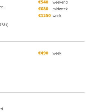
€540
weekend
en.
€680
midweek
€1250
week
5784
)
€490
week
ed