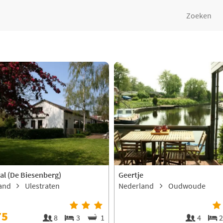
Zoeken
al (De Biesenberg)
Geertje
land
Ulestraten
Nederland
Oudwoude
75
8
3
1
4