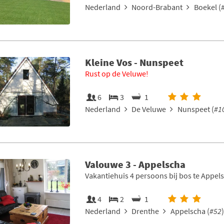
Nederland
Noord-Brabant
Boekel (
Kleine Vos - Nunspeet
Rust op de Veluwe!
6
3
1
Nederland
De Veluwe
Nunspeet (
#1
Valouwe 3 - Appelscha
Vakantiehuis 4 persoons bij bos te Appel
4
2
1
Nederland
Drenthe
Appelscha (
#52
)