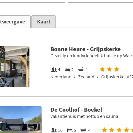
stweergave
Kaart
Bonne Heure - Grijpskerke
Gezellig en kindvriendelijk huisje op Wal
4
2
1
Nederland
Zeeland
Grijpskerke (
#5
De Coolhof - Boekel
vakantiehuis met hottub en sauna
10
5
4