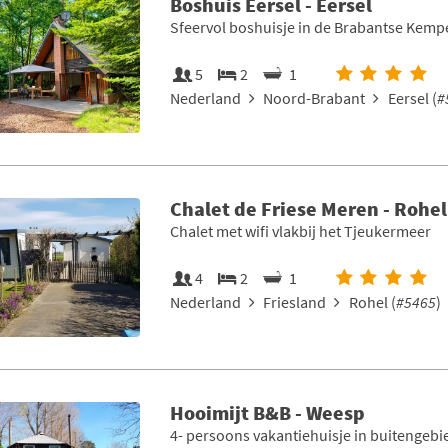
Boshuis Eersel - Eersel
Sfeervol boshuisje in de Brabantse Kemp
5
2
1
Nederland
Noord-Brabant
Eersel (
#
Chalet de Friese Meren - Rohel
Chalet met wifi vlakbij het Tjeukermeer
4
2
1
Nederland
Friesland
Rohel (
#5465
)
Hooimijt B&B - Weesp
4- persoons vakantiehuisje in buitengebi