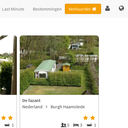
Last Minute
Bestemmingen
Verhuurder
De fazant
Nederland
Burgh Haamstede
2
1
5
3
1