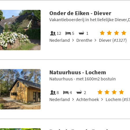
Onder de Eiken - Diever
Vakantieboerderij in het liefelijke Diever
12
5
1
Nederland
Drenthe
Diever (
#1327
)
Natuurhuus - Lochem
Natuurhuus - met 1600m2 bostuin
8
4
2
Nederland
Achterhoek
Lochem (
#5