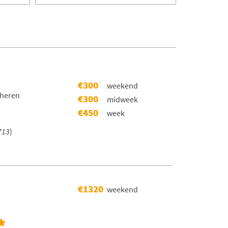
€300
weekend
cheren
€300
midweek
€450
week
713
)
€1320
weekend