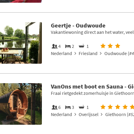
Geertje - Oudwoude
Vakantiewoning direct aan het water, veel
4
2
1
Nederland
Friesland
Oudwoude (
#4
VanOns met boot en Sauna - G
Fraai rietgedekt zomerhuisje in Giethoor
6
3
1
Nederland
Overijssel
Giethoorn (
#5