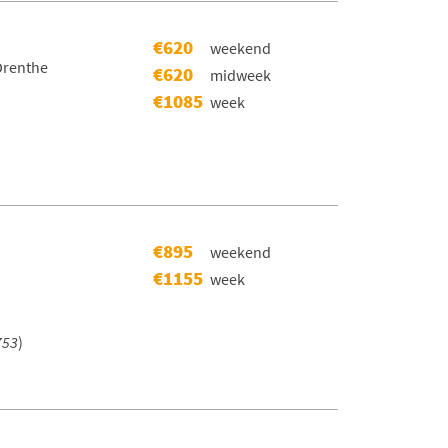
€620
weekend
,Drenthe
€620
midweek
€1085
week
€895
weekend
€1155
week
753
)