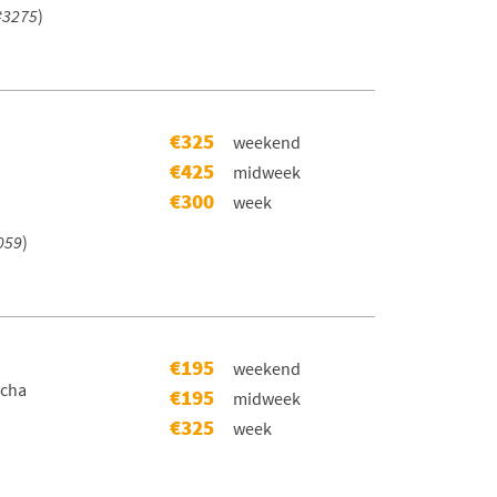
#3275
)
€325
weekend
€425
midweek
€300
week
059
)
€195
weekend
scha
€195
midweek
€325
week