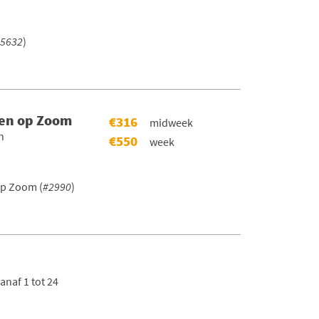
5632
)
gen op Zoom
€316
midweek
n
€550
week
p Zoom (
#2990
)
naf 1 tot 24