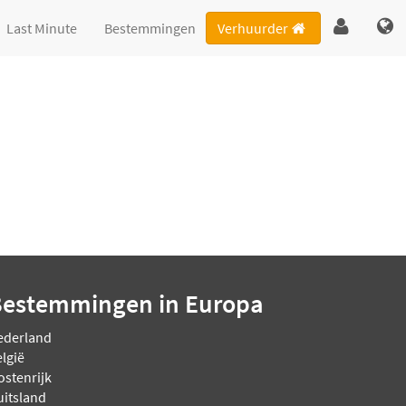
Last Minute
Bestemmingen
Verhuurder
Bestemmingen
in Europa
ederland
lgië
ostenrijk
uitsland