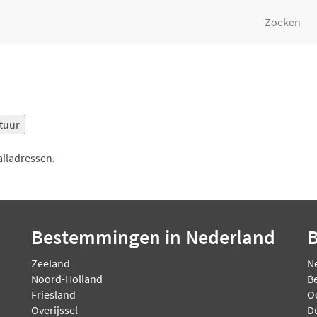
Zoeken
ailadressen.
Bestemmingen
in Nederland
Zeeland
N
Noord-Holland
Be
Friesland
O
Overijssel
D