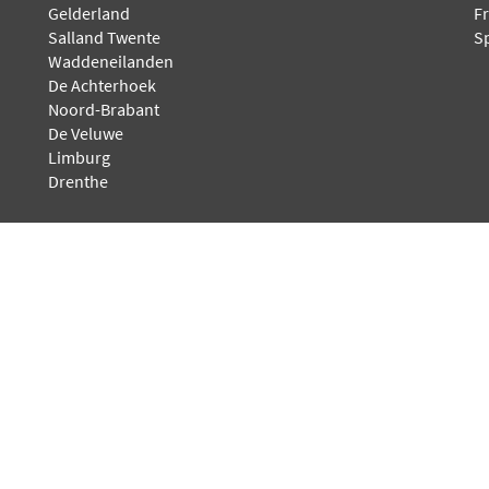
Gelderland
Fr
Salland Twente
S
Waddeneilanden
De Achterhoek
Noord-Brabant
De Veluwe
Limburg
Drenthe