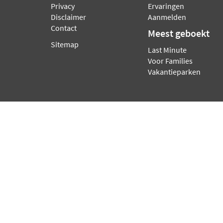
Privacy
Ervaringen
Disclaimer
Aanmelden
Contact
Meest geboekt
Sitemap
Last Minute
Voor Families
Vakantieparken