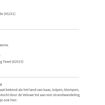
e (
#5251
)
Sauna.
g Texel (
#2015
)
d
aat bekend als het land van kaas, tulpen, klompen,
etstocht door de Veluwe tot aan een strandwandeling
e ook hier.