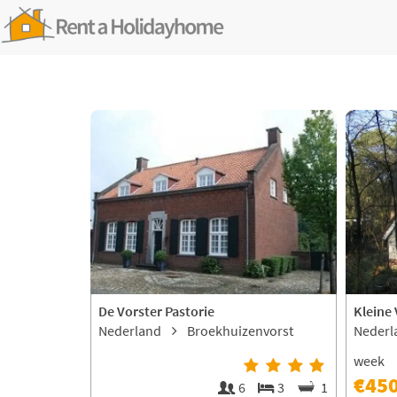
De Vorster Pastorie
Kleine
Nederland
Broekhuizenvorst
Neder
week
€45
6
3
1