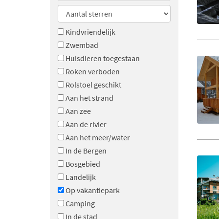
Kindvriendelijk
Zwembad
Huisdieren toegestaan
Roken verboden
Rolstoel geschikt
Aan het strand
Aan zee
Aan de rivier
Aan het meer/water
In de Bergen
Bosgebied
Landelijk
Op vakantiepark
Camping
In de stad