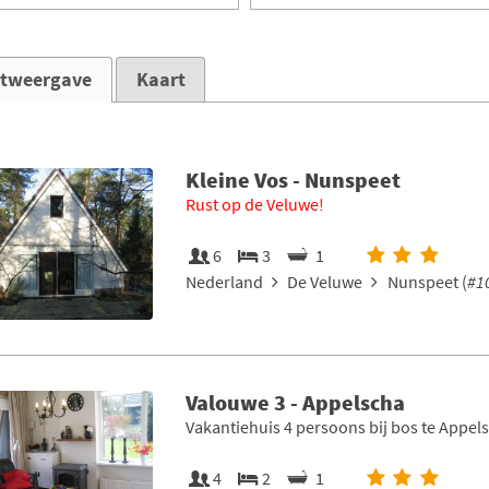
stweergave
Kaart
Kleine Vos - Nunspeet
Rust op de Veluwe!
6
3
1
Nederland
De Veluwe
Nunspeet (
#1
Valouwe 3 - Appelscha
Vakantiehuis 4 persoons bij bos te Appel
4
2
1