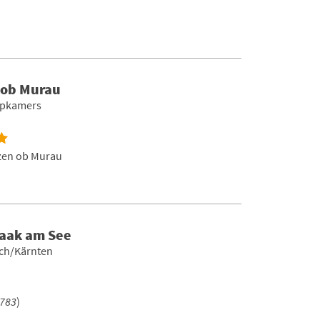
 ob Murau
aapkamers
zen ob Murau
Faak am See
ich/Kärnten
783
)