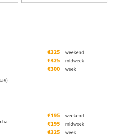
€325
weekend
€425
midweek
€300
week
059
)
€195
weekend
scha
€195
midweek
€325
week