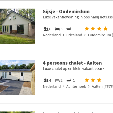
Sijsje - Oudemirdum
Luxe vakantiewoning in bos nabij het IJs
6
3
1
Nederland
Friesland
Oudemirdum (
4 persoons chalet - Aalten
Luxe chalet op en klein vakantiepark
4
2
1
Nederland
Achterhoek
Aalten (
#575