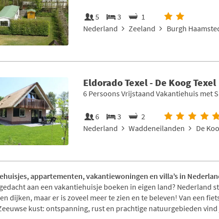
5
3
1
Nederland
Zeeland
Burgh Haamsted
Eldorado Texel - De Koog Texel
6 Persoons Vrijstaand Vakantiehuis met 
6
3
2
Nederland
Waddeneilanden
De Koo
ehuisjes, appartementen, vakantiewoningen en villa’s in Nederlan
 gedacht aan een vakantiehuisje boeken in eigen land? Nederland st
en dijken, maar er is zoveel meer te zien en te beleven! Van een fi
Zeeuwse kust: ontspanning, rust en prachtige natuurgebieden vind j