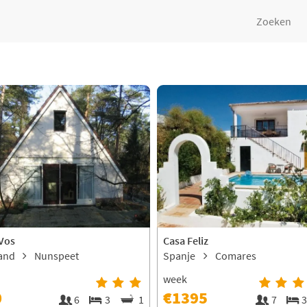
Zoeken
 Vos
Casa Feliz
land
Nunspeet
Spanje
Comares
week
0
€1395
6
3
1
7