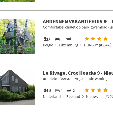
ARDENNEN VAKANTIEHUISJE -
Comfortabel chalet op park, zwembad - gr
6
3
1
België
Luxemburg
DURBUY (
#2300
)
Le Rivage, Crox Houcke 9 - Nie
omplete sfeervolle vrijstaande woning
8
4
2
Nederland
Zeeland
Nieuwvliet (
#12