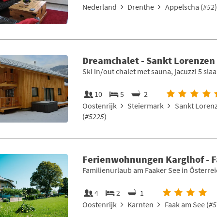
Nederland
Drenthe
Appelscha (
#52
)
Dreamchalet - Sankt Lorenzen
Ski in/out chalet met sauna, jacuzzi 5 sl
10
5
2
Oostenrijk
Steiermark
Sankt Loren
(
#5225
)
Ferienwohnungen Karglhof - 
Familienurlaub am Faaker See in Österre
4
2
1
Oostenrijk
Karnten
Faak am See (
#5