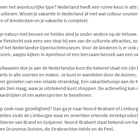
eer het avontuurlijke type? Nederland heeft een ruime keus in attrac
uitleven. Wissel je vakantie in Nederland af met wat cultuur snuive
n of Amsterdam en je vakantie is compleet.
ge natuur met bossen en heides vind je onder andere op de Veluwe. 
je fietstocht ook eens een stop bij een van de culturele attracties, 
of het Nederlandse Openluchtmuseum. Voor de kinderen is er ook g
toren, aapjes kijken in Apenheul of een leerzaam bezoek aan een va
uitwaaien doe je aan de Nederlandse kust die bekend staat om zijn 
nts in alle soorten en maten. Je kunt er wandelen door de duinen, w
er genieten van een relaxte stranddag. Een vakantiehuisje aan de N
oals Den Haag, waar je uitstekend kunt shoppen. De actieveling kan
aardrijden of om watersporten te beoefenen.
op zoek naar gezelligheid? Dan ga je naar Noord-Brabant of Limburg
iteiten zoals de Limburgse vlaai en zeventien erkende streekprodu
lbieren van Brand en Gulpener. Noord-Brabant staat bekend om haa
en Drunense Duinen, de Strabrechtse Heide en de Peel.