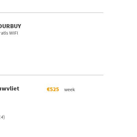
 DURBUY
atis WIFI
uwvliet
€525
week
14
)