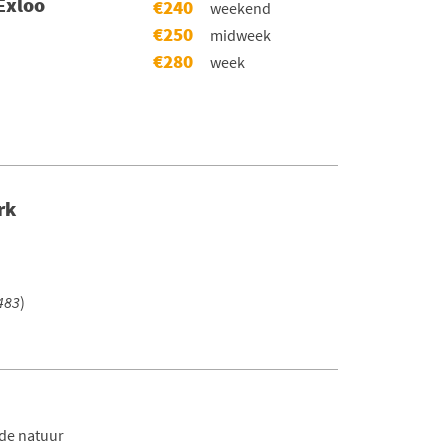
Exloo
€240
weekend
€250
midweek
€280
week
rk
483
)
de natuur