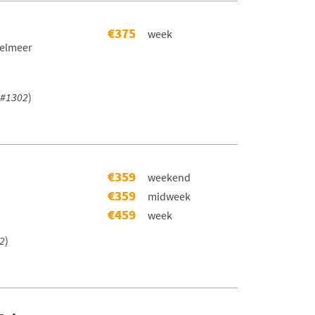
€375
week
selmeer
#1302
)
€359
weekend
€359
midweek
€459
week
2
)