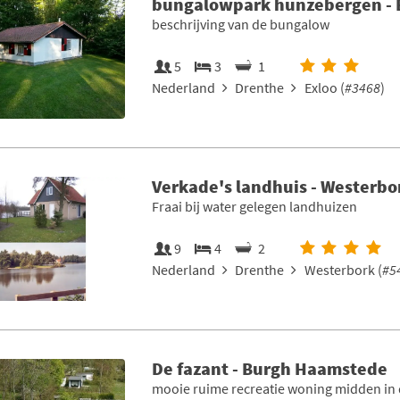
bungalowpark hunzebergen - 
beschrijving van de bungalow
5
3
1
Nederland
Drenthe
Exloo (
#3468
)
Verkade's landhuis - Westerbo
Fraai bij water gelegen landhuizen
9
4
2
Nederland
Drenthe
Westerbork (
#5
De fazant - Burgh Haamstede
mooie ruime recreatie woning midden in 