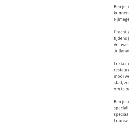
Ben je m
kunnen 
Nijmege
Prachti
tijdens 
Veluwe 
Juliana
Lekker 
restaura
mooi we
stad, z
om te p
Ben je 
special
speciaa
Loonse 