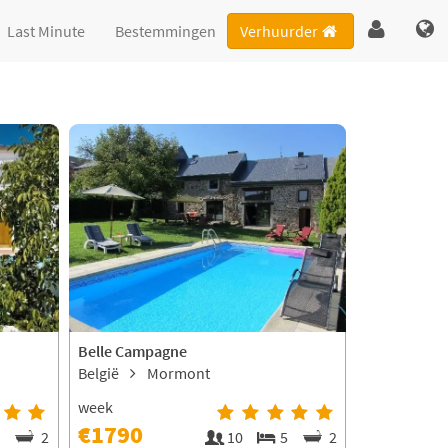
Last Minute
Bestemmingen
Verhuurder
Belle Campagne
België
Mormont
week
€1790
3
2
10
5
2