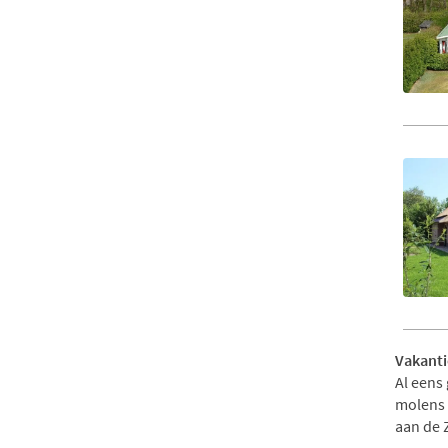
Vakanti
Al eens
molens 
aan de 