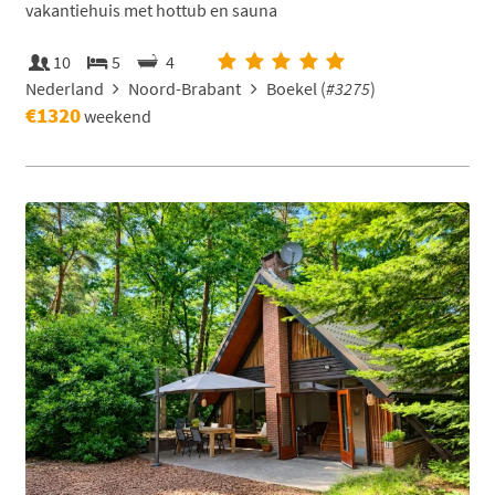
vakantiehuis met hottub en sauna
10
5
4
Nederland
Noord-Brabant
Boekel (
#3275
)
€1320
weekend