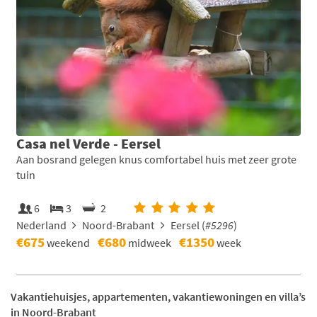
Casa nel Verde - Eersel
Aan bosrand gelegen knus comfortabel huis met zeer grote
tuin
6
3
2
Nederland
Noord-Brabant
Eersel (
#5296
)
€675
€680
€1350
weekend
midweek
week
Vakantiehuisjes, appartementen, vakantiewoningen en villa’s
in Noord-Brabant