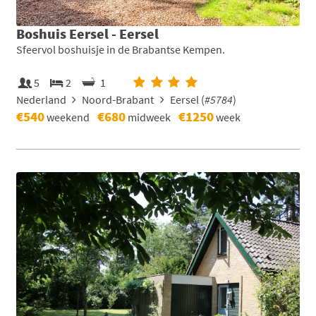
Boshuis Eersel - Eersel
Sfeervol boshuisje in de Brabantse Kempen.
5
2
1
Nederland
Noord-Brabant
Eersel (
#5784
)
€540
€680
€1250
weekend
midweek
week