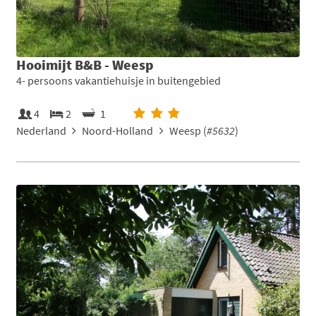
Hooimijt B&B - Weesp
4- persoons vakantiehuisje in buitengebied
4
2
1
Nederland
Noord-Holland
Weesp (
#5632
)