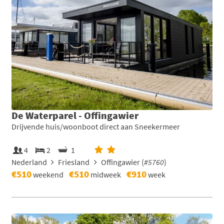
De Waterparel - Offingawier
Drijvende huis/woonboot direct aan Sneekermeer
4
2
1
Nederland
Friesland
Offingawier (
#5760
)
€510
€510
€910
weekend
midweek
week