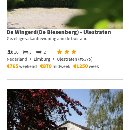
De Wingerd(De Biesenberg) - Ulestraten
Gezellige vakantiewoning aan de bosrand
10
3
2
Nederland
Limburg
Ulestraten (
#5375
)
€765
€870
€1250
weekend
midweek
week