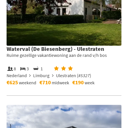
Waterval (De Biesenberg) - Ulestraten
Ruime gezellige vakantiewoning aan de rand v/h bos
8
3
1
Nederland
Limburg
Ulestraten (
#5327
)
€625
€710
€190
weekend
midweek
week