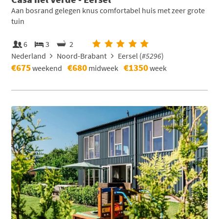
Aan bosrand gelegen knus comfortabel huis met zeer grote
tuin
6
3
2
Nederland
Noord-Brabant
Eersel (
#5296
)
€675
€680
€1350
weekend
midweek
week