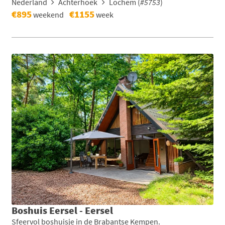
Nederland
Achterhoek
Lochem (
#5753
)
€895
€1155
weekend
week
Boshuis Eersel - Eersel
Sfeervol boshuisje in de Brabantse Kempen.