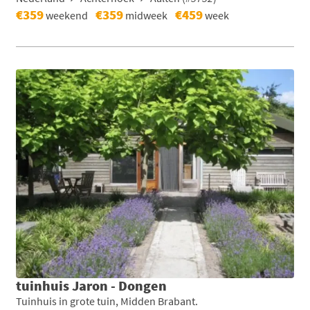
€359
€359
€459
weekend
midweek
week
tuinhuis Jaron - Dongen
Tuinhuis in grote tuin, Midden Brabant.