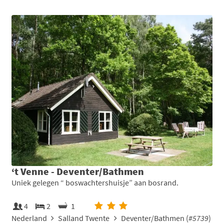
‘t Venne - Deventer/Bathmen
Uniek gelegen “ boswachtershuisje” aan bosrand.
4
2
1
Nederland
Salland Twente
Deventer/Bathmen (
#5739
)