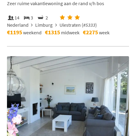
Zeer ruime vakantiewoning aan de rand v/h bos
14
3
2
Nederland
Limburg
Ulestraten (
#5333
)
€1195
€1315
€2275
weekend
midweek
week