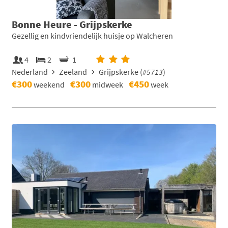
Bonne Heure - Grijpskerke
Gezellig en kindvriendelijk huisje op Walcheren
4
2
1
Nederland
Zeeland
Grijpskerke (
#5713
)
€300
€300
€450
weekend
midweek
week