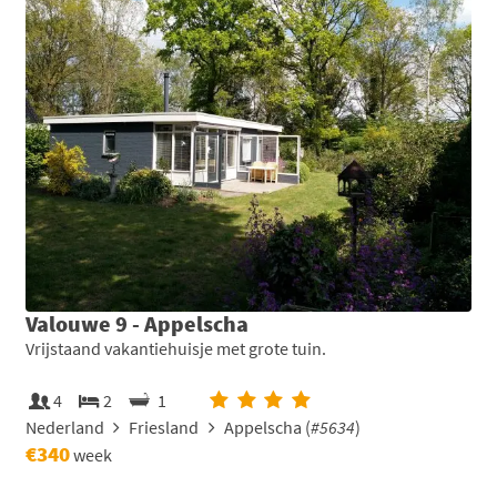
Valouwe 9 - Appelscha
Vrijstaand vakantiehuisje met grote tuin.
4
2
1
Nederland
Friesland
Appelscha (
#5634
)
€340
week