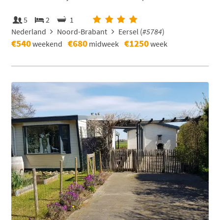
5
2
1
Nederland
Noord-Brabant
Eersel (
#5784
)
€540
€680
€1250
weekend
midweek
week