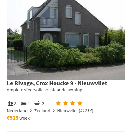
Le Rivage, Crox Houcke 9 - Nieuwvliet
omplete sfeervolle vrijstaande woning
8
4
2
Nederland
Zeeland
Nieuwvliet (
#1214
)
€525
week