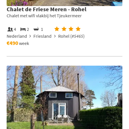
Chalet de Friese Meren - Rohel
Chalet met wifi vlakbij het Tjeukermeer
4
2
1
Nederland
Friesland
Rohel (
#5465
)
€490
week