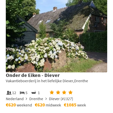
Onder de Eiken - Diever
Vakantieboerderij in het liefelijke Diever,Drenthe
12
5
1
Nederland
Drenthe
Diever (
#1327
)
€620
€620
€1085
weekend
midweek
week