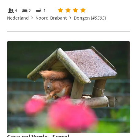
4
2
1
Nederland
Noord-Brabant
Dongen (
#5595
)
Casa nel Verde - Eersel