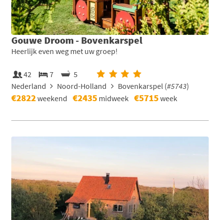
Gouwe Droom - Bovenkarspel
Heerlijk even weg met uw groep!
42
7
5
Nederland
Noord-Holland
Bovenkarspel (
#5743
)
€2822
€2435
€5715
weekend
midweek
week