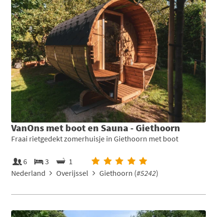
VanOns met boot en Sauna - Giethoorn
Fraai rietgedekt zomerhuisje in Giethoorn met boot
6
3
1
Nederland
Overijssel
Giethoorn (
#5242
)