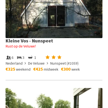
Kleine Vos - Nunspeet
Rust op de Veluwe!
6
3
1
Nederland
De Veluwe
Nunspeet (
#1059
)
€325
€425
€300
weekend
midweek
week