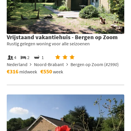
Vrijstaand vakantiehuis - Bergen op Zoom
Rustig gelegen woning voor alle seizoenen
4
2
1
Nederland
Noord-Brabant
Bergen op Zoom (
#2990
)
€316
€550
midweek
week