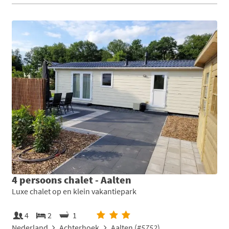
4 persoons chalet - Aalten
Luxe chalet op en klein vakantiepark
4
2
1
Nederland
Achterhoek
Aalten (
#5752
)