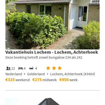
Vakantiehuis Lochem - Lochem, Achterhoek
Deze boeking betreft zowel bungalow 234 als 242
22
4
4
Nederland
Gelderland
Lochem, Achterhoek (
#3464
)
€325
€275
€450
weekend
midweek
week