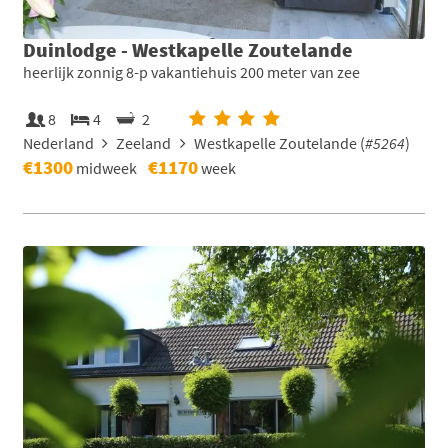
Duinlodge - Westkapelle Zoutelande
heerlijk zonnig 8-p vakantiehuis 200 meter van zee
8
4
2
Nederland
Zeeland
Westkapelle Zoutelande (
#5264
)
€1300
€1170
midweek
week