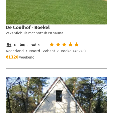
De Coolhof - Boekel
vakantiehuis met hottub en sauna
10
5
4
Nederland
Noord-Brabant
Boekel (
#3275
)
€1320
weekend