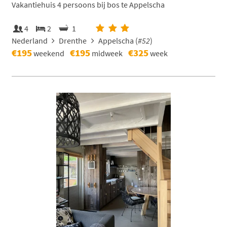
Vakantiehuis 4 persoons bij bos te Appelscha
4
2
1
Nederland
Drenthe
Appelscha (
#52
)
€195
€195
€325
weekend
midweek
week