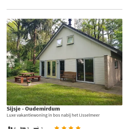
Sijsje - Oudemirdum
Luxe vakantiewoning in bos nabij het IJsselmeer
6
3
1