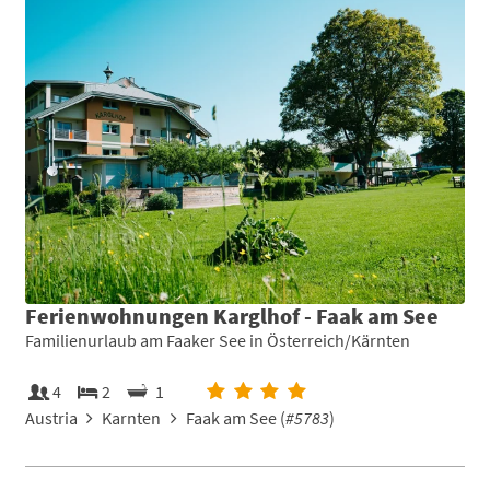
Ferienwohnungen Karglhof - Faak am See
Familienurlaub am Faaker See in Österreich/Kärnten
4
2
1
Austria
Karnten
Faak am See (
#5783
)