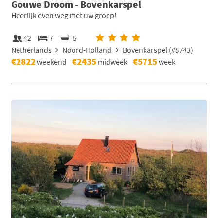
Gouwe Droom - Bovenkarspel
Heerlijk even weg met uw groep!
42
7
5
Netherlands
Noord-Holland
Bovenkarspel (
#5743
)
€2822
€2435
€5715
weekend
midweek
week