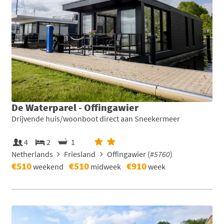
De Waterparel - Offingawier
Drijvende huis/woonboot direct aan Sneekermeer
4
2
1
Netherlands
Friesland
Offingawier (
#5760
)
€510
€510
€910
weekend
midweek
week