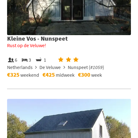
Kleine Vos - Nunspeet
Rust op de Veluwe!
6
3
1
Netherlands
De Veluwe
Nunspeet (
#1059
)
€325
€425
€300
weekend
midweek
week