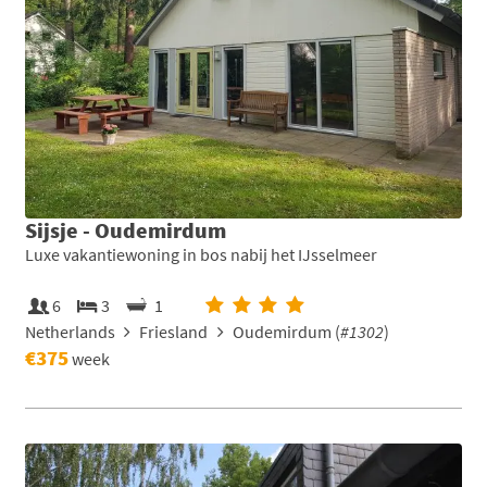
Sijsje - Oudemirdum
Luxe vakantiewoning in bos nabij het IJsselmeer
6
3
1
Netherlands
Friesland
Oudemirdum (
#1302
)
€375
week