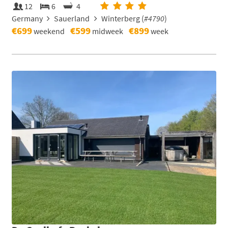
12
6
4
Germany
Sauerland
Winterberg (
#4790
)
€699
€599
€899
weekend
midweek
week