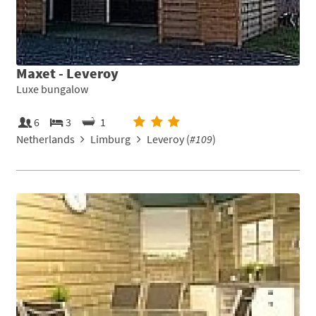
Maxet - Leveroy
Luxe bungalow
6
3
1
Netherlands
Limburg
Leveroy (
#109
)