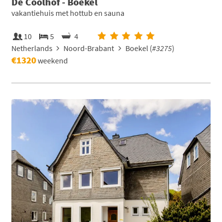
De Coolhof - Boekel
vakantiehuis met hottub en sauna
10
5
4
Netherlands
Noord-Brabant
Boekel (
#3275
)
€1320
weekend