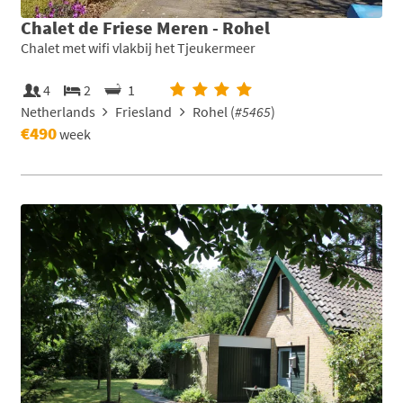
Chalet de Friese Meren - Rohel
Chalet met wifi vlakbij het Tjeukermeer
4
2
1
Netherlands
Friesland
Rohel (
#5465
)
€490
week