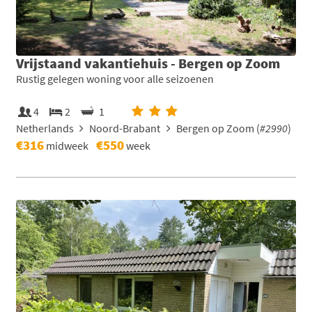
Vrijstaand vakantiehuis - Bergen op Zoom
Rustig gelegen woning voor alle seizoenen
4
2
1
Netherlands
Noord-Brabant
Bergen op Zoom (
#2990
)
€316
€550
midweek
week