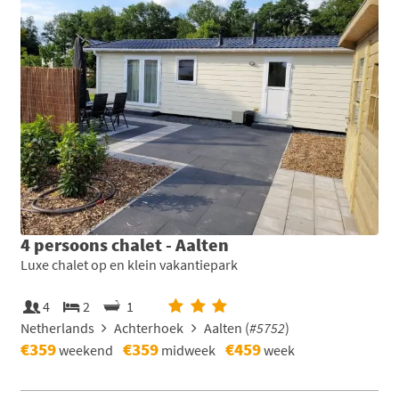
4 persoons chalet - Aalten
Luxe chalet op en klein vakantiepark
4
2
1
Netherlands
Achterhoek
Aalten (
#5752
)
€359
€359
€459
weekend
midweek
week