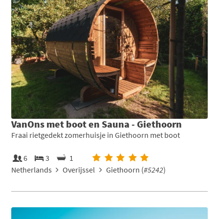
VanOns met boot en Sauna - Giethoorn
Fraai rietgedekt zomerhuisje in Giethoorn met boot
6
3
1
Netherlands
Overijssel
Giethoorn (
#5242
)