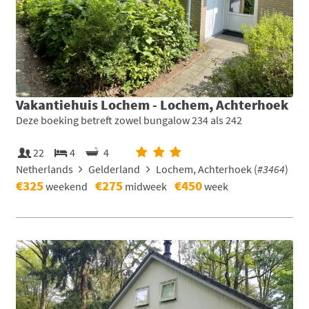
Vakantiehuis Lochem - Lochem, Achterhoek
Deze boeking betreft zowel bungalow 234 als 242
22
4
4
Netherlands
Gelderland
Lochem, Achterhoek (
#3464
)
€325
€275
€450
weekend
midweek
week