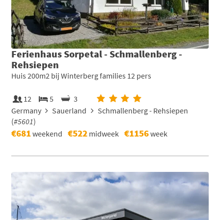
Ferienhaus Sorpetal - Schmallenberg -
Rehsiepen
Huis 200m2 bij Winterberg families 12 pers
12
5
3
Germany
Sauerland
Schmallenberg - Rehsiepen
(
#5601
)
€681
€522
€1156
weekend
midweek
week