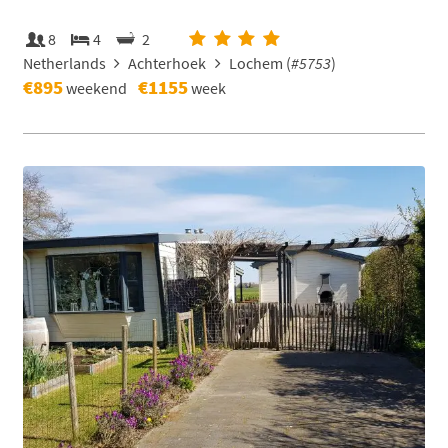
8
4
2
Netherlands
Achterhoek
Lochem (
#5753
)
€895
€1155
weekend
week