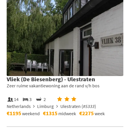
Vliek (De Biesenberg) - Ulestraten
Zeer ruime vakantiewoning aan de rand v/h bos
14
3
2
Netherlands
Limburg
Ulestraten (
#5333
)
€1195
€1315
€2275
weekend
midweek
week