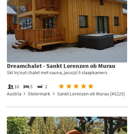
Dreamchalet - Sankt Lorenzen ob Murau
Ski in/out chalet met sauna, jacuzzi 5 slaapkamers
10
5
2
Austria
Steiermark
Sankt Lorenzen ob Murau (
#5225
)