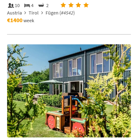
10
4
2
Austria
Tirol
Fügen (
#4542
)
€1400
week