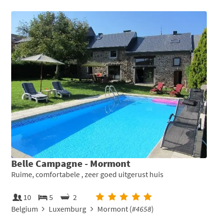
Belle Campagne - Mormont
Ruime, comfortabele , zeer goed uitgerust huis
10
5
2
Belgium
Luxemburg
Mormont (
#4658
)