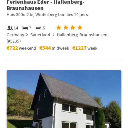
Ferienhaus Eder - Hallenberg-
Braunshausen
Huis 300m2 bij Winterberg families 14 pers
14
7
5
Germany
Sauerland
Hallenberg-Braunshausen
(
#5139
)
€722
€544
€1227
weekend
midweek
week