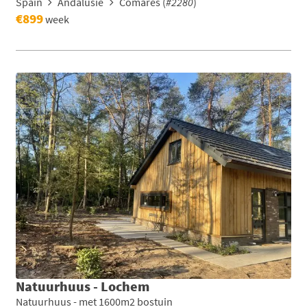
Spain
Andalusie
Comares (
#2280
)
€899
week
Natuurhuus - Lochem
Natuurhuus - met 1600m2 bostuin