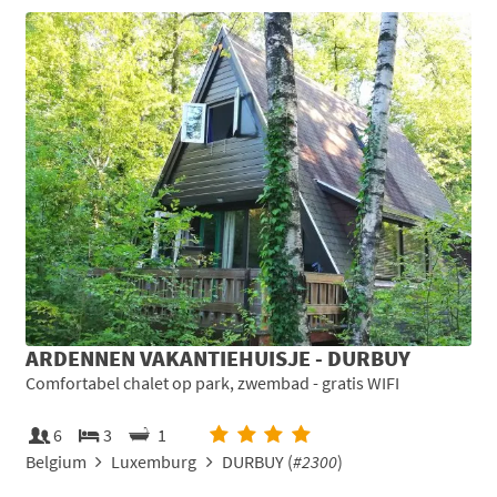
ARDENNEN VAKANTIEHUISJE - DURBUY
Comfortabel chalet op park, zwembad - gratis WIFI
6
3
1
Belgium
Luxemburg
DURBUY (
#2300
)