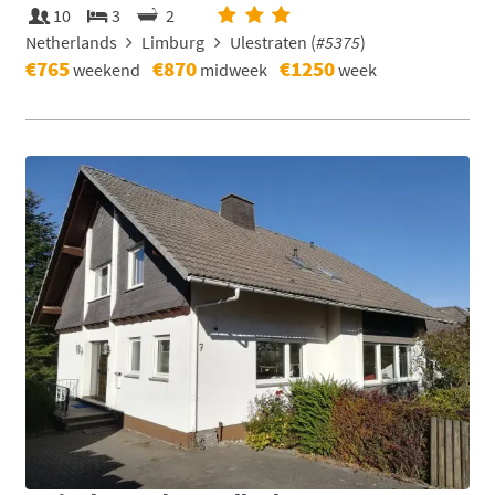
10
3
2
Netherlands
Limburg
Ulestraten (
#5375
)
€765
€870
€1250
weekend
midweek
week