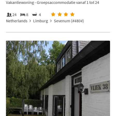
Vakantiewoning - Groepsaccommodatie vanaf 1 tot 24
24
8
4
Netherlands
Limburg
Sevenum (
#4804
)