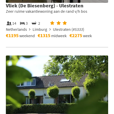
Vliek (De Biesenberg) - Ulestraten
Zeer ruime vakantiewoning aan de rand v/h bos
14
3
2
Netherlands
Limburg
Ulestraten (
#5333
)
€1195
€1315
€2275
weekend
midweek
week