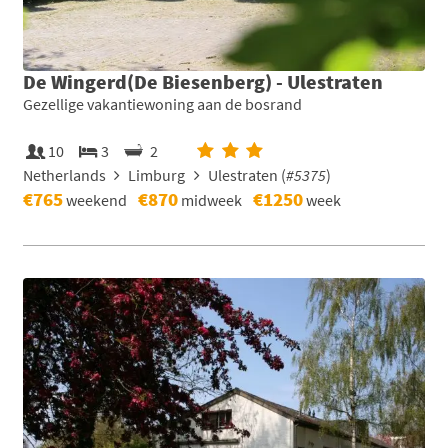
De Wingerd(De Biesenberg) - Ulestraten
Gezellige vakantiewoning aan de bosrand
10
3
2
Netherlands
Limburg
Ulestraten (
#5375
)
€765
€870
€1250
weekend
midweek
week