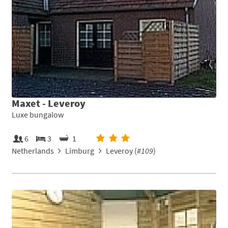
Maxet - Leveroy
Luxe bungalow
6
3
1
Netherlands
Limburg
Leveroy (
#109
)