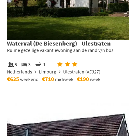
Waterval (De Biesenberg) - Ulestraten
Ruime gezellige vakantiewoning aan de rand v/h bos
8
3
1
Netherlands
Limburg
Ulestraten (
#5327
)
€625
€710
€190
weekend
midweek
week